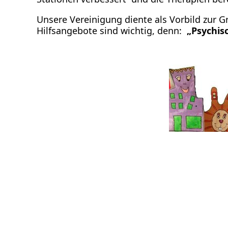
Fort- und Weiterbildung
Unsere Vereinigung diente als Vorbild zur G
Presse
Hilfsangebote sind wichtig, denn:
„Psychis
Stellenangebote