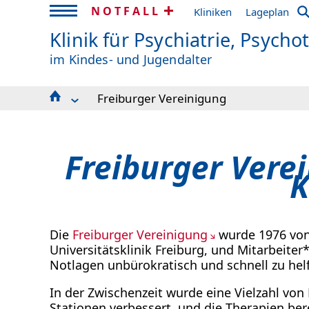
NOTFALL
Kliniken
Lageplan
Klinik für Psychiatrie, Psych
im Kindes- und Jugendalter
Freiburger Vereinigung
Leitbild
Eltern- und Patienteninformationen
Team und Kontakt
Freiburger Verei
Ambulanzen und Anmeldung
K
Notfallnummern
Station Emminghaus
Station Ruffin
Tagesklinik 1
Die
Freiburger Vereinigung
wurde 1976 von 
Tagesklinik 2
Universitätsklinik Freiburg, und Mitarbeite
Klinikschule
Notlagen unbürokratisch und schnell zu hel
Zusätzliche Therapieangebote
Freiburger Vereinigung
In der Zwischenzeit wurde eine Vielzahl von 
Forschung & Lehre
Stationen verbessert und die Therapien ber