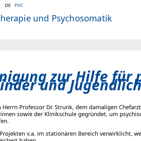
DE
РУС
o­therapie und Psychosomatik
nigung zur Hilfe für
inder und Jugendlic
Herrn Professor Dr. Strunk, dem damaligen Chefarzt
r*innen sowie der Klinikschule gegründet, um psychi
fen.
Projekten v.a. im stationären Bereich verwirklicht, 
eichert haben.