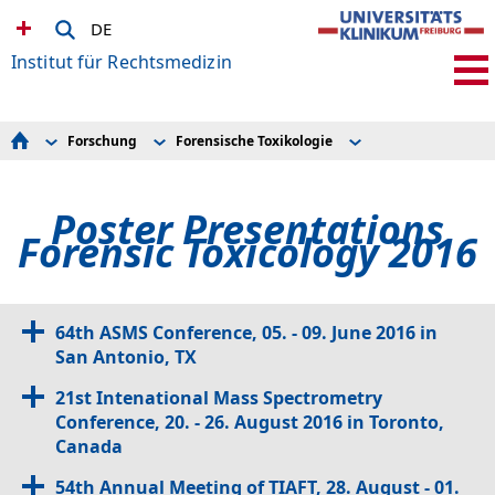
DE
Institut für Rechtsmedizin
Forschung
Forensische Toxikologie
Forensische Medizin
Forensische Medizin
Tagungsbeiträge Tox 2025
Forensische Molekularbiologie
Forensische Molekularbiologie
Forensische Toxikologie
Forensische Toxikologie
Poster Presentations
Untersuchungsstelle für Gewaltbetroffene (USG)
Phytomedizin
Bibliothek
Forensic Toxicology 2016
Forschung
Lehre / Fort- und Ausbildung
Downloads
Kontakt
64th ASMS Conference, 05. - 09. June 2016 in
San Antonio, TX
21st Intenational Mass Spectrometry
Conference, 20. - 26. August 2016 in Toronto,
Canada
54th Annual Meeting of TIAFT, 28. August - 01.