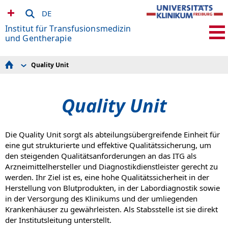
DE
Institut für Transfusionsmedizin
und Gentherapie
Quality Unit
Leitung | Kontakt
Anfahrt
News | Medien
Quality Unit
Blutspende
Immungenetik / Transplantationsimmunologie
Immunhämatologie
Qualitätskontrolle
Die Quality Unit sorgt als abteilungsübergreifende Einheit für
Quality Unit
Forschung | Entwicklung
eine gut strukturierte und effektive Qualitätssicherung, um
Lehre
den steigenden Qualitätsanforderungen an das ITG als
Stellen
Arzneimittelhersteller und Diagnostikdienstleister gerecht zu
ITG im Detail
werden. Ihr Ziel ist es, eine hohe Qualitätssicherheit in der
Notfall
Gentherapie-Vorträge
Herstellung von Blutprodukten, in der Labordiagnostik sowie
Service / Downloads
in der Versorgung des Klinikums und der umliegenden
Krankenhäuser zu gewährleisten. Als Stabsstelle ist sie direkt
der Institutsleitung unterstellt.