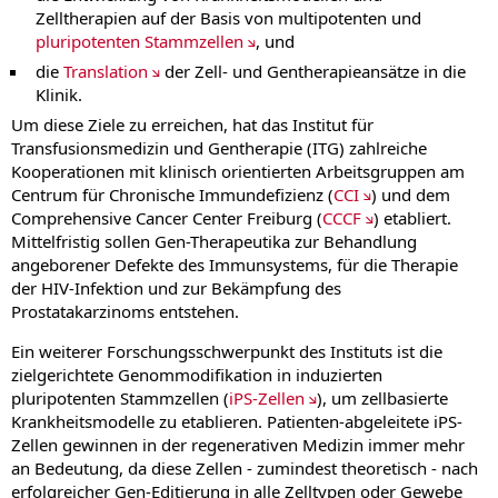
Zelltherapien auf der Basis von multipotenten und
pluripotenten Stammzellen
, und
die
Translation
der Zell- und Gentherapieansätze in die
Klinik.
Um diese Ziele zu erreichen, hat das Institut für
Transfusionsmedizin und Gentherapie (ITG) zahlreiche
Kooperationen mit klinisch orientierten Arbeitsgruppen am
Centrum für Chronische Immundefizienz (
CCI
) und dem
Comprehensive Cancer Center Freiburg (
CCCF
) etabliert.
Mittelfristig sollen Gen-Therapeutika zur Behandlung
angeborener Defekte des Immunsystems, für die Therapie
der HIV-Infektion und zur Bekämpfung des
Prostatakarzinoms entstehen.
Ein weiterer Forschungsschwerpunkt des Instituts ist die
zielgerichtete Genommodifikation in induzierten
pluripotenten Stammzellen (
iPS-Zellen
), um zellbasierte
Krankheitsmodelle zu etablieren. Patienten-abgeleitete iPS-
Zellen gewinnen in der regenerativen Medizin immer mehr
an Bedeutung, da diese Zellen - zumindest theoretisch - nach
erfolgreicher Gen-Editierung in alle Zelltypen oder Gewebe