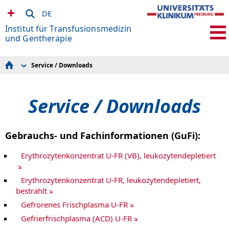
DE
Institut für Transfusionsmedizin
und Gentherapie
Service / Downloads
Leitung | Kontakt
Anfahrt
News | Medien
Service / Downloads
Blutspende
Immungenetik / Transplantationsimmunologie
Immunhämatologie
Qualitätskontrolle
Gebrauchs- und Fachinformationen (GuFi):
Quality Unit
Forschung | Entwicklung
Lehre
Erythrozytenkonzentrat U-FR (VB), leukozytendepletiert
Stellen
ITG im Detail
Notfall
Erythrozytenkonzentrat U-FR, leukozytendepletiert,
Gentherapie-Vorträge
bestrahlt
Service / Downloads
Gefrorenes Frischplasma U-FR
Gefrierfrischplasma (ACD) U-FR