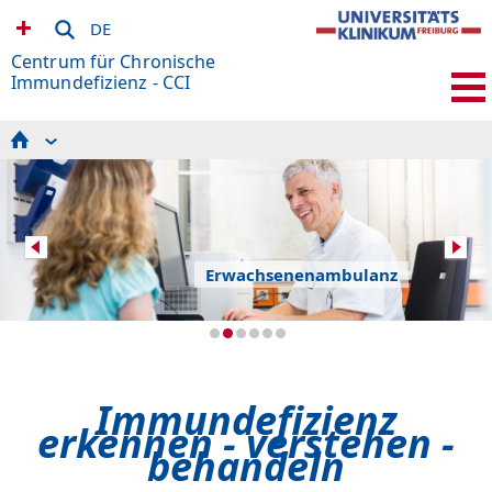
DE
Centrum für Chronische
Immundefizienz - CCI
Aktuelles
Immunologische Diagnostik
Sprechstunden/Informationen für Patienten
Informationen für Ärzte und Ärztinnen
Forschung/Studien
Über uns | Kontakt
Förderverein
Erwachsenenambulanz
Immundefizienz
erkennen - verstehen -
behandeln