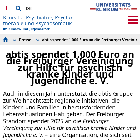
DE
Klinik für Psychiatrie, Psycho­
therapie und Psychosomatik
im Kindes- und Jugendalter
Presse
abtis spendet 1.000 Euro an die Freiburger Vereinigu
Leitbild
abtis spendet 1.000 Euro an die Freiburger Vereinigung zur
Eltern- und Patienteninformationen
Hilfe für psychisch kranke Kinder und Jugendliche e.V.
abtis spendet 1.000 Euro an
Team und Kontakt
10.000 Euro für psychisch erkrankte Kinder und
die Freiburger Vereinigung
Ambulanzen und Anmeldung
Jugendliche
zur Hilfe für psychisch
Notfallnummern
FAIR ways Förderpreis SC Freiburg - Vorbildliche Projekte
kranke Kinder und
Station Emminghaus
und gesellschaftliches Engagement
Jugendliche e. V.
Station Ruffin
20.000 Euro für psychische Gesundheit von Kindern und
Tagesklinik 1
Jugendlichen
Tagesklinik 2
Kleine Schritte machen den großen Unterschied!
Auch in diesem Jahr unterstützt die abtis Gruppe
Klinikschule
Spenden zugunsten der Kinder- und Jugendpsychiatrie
Zusätzliche Therapieangebote
Rekordspendensumme beim 3. Benefiz-Golftunier
zur Weihnachtszeit regionale Initiativen, die
Freiburger Vereinigung
zugunsten psychisch kranker Kinder und Jugendlicher
Kindern und Familien in herausfordernden
Forschung & Lehre
erzielt
Lebenssituationen Halt geben. Der Freiburger
Fort- und Weiterbildung
Surfen gegen Depressionen
Presse
Standort spendet 2025 an die
Freiburger
Stellenangebote
Vereinigung zur Hilfe für psychisch kranke Kinder und
Jugendliche e. V.
– eine Organisation, die sich seit