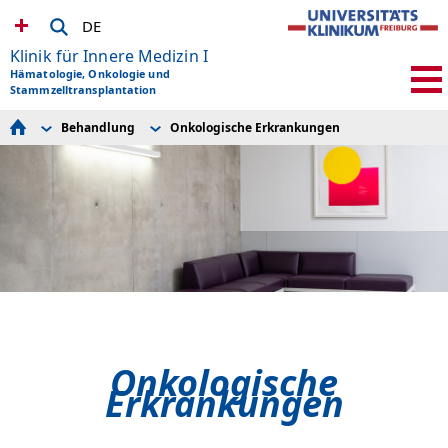
DE
Klinik für Innere Medizin I
Hämatologie, Onkologie und
Stammzelltransplantation
Behandlung
Onkologische Erkrankungen
News | Aktuelles
Onkologische Erkrankungen
Veranstaltungskalender 2026
Hämatologische Erkrankungen
Publikationen
Nicht bösartige hämatologische Erkrankungen
Unsere Klinik
Diagnostik
Kontakt & Team Med 1
Therapien
Behandlung
Supportive Therapien
Forschung
Projekt Freiburg INTEGRATIV+
Studium & Lehre
Molekulares Tumorboard
Klinische Studien
Einweiserinformation
Kunst Im ITZ
Spende
Onkologische
Erkrankungen