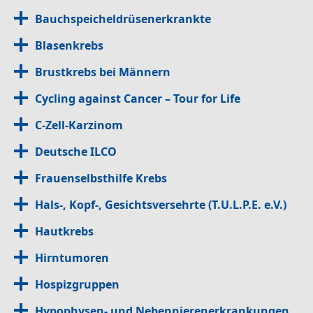
Bauchspeicheldrüsenerkrankte
Blasenkrebs
Brustkrebs bei Männern
Cycling against Cancer – Tour for Life
C-Zell-Karzinom
Deutsche ILCO
Frauenselbsthilfe Krebs
Hals-, Kopf-, Gesichtsversehrte (T.U.L.P.E. e.V.)
Hautkrebs
Hirntumoren
Hospizgruppen
Hypophysen- und Nebennierenerkrankungen