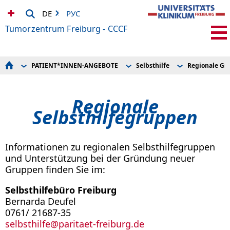
DE
РУС
Tumorzentrum Freiburg - CCCF
PATIENT*INNEN-ANGEBOTE
Selbsthilfe
Regionale Gr
STARTSEITE
Brückenpflege
Aktuelles zur Selbsthilfe
PATIENT*INNEN/BEHANDLUNG
Ernährungsberatung
Regionale Gruppen
PATIENT*INNEN-ANGEBOTE
Informationen zur Teilnahme an Klinischen Studien
Selbsthilfe-Coaching von Pati
Regionale
PRÄVENTION
Material und Links
ZUWEISENDE
Onkologische Pflege
Selbsthilfegruppen
AKTUELLES
Palliative Betreuung
VERANSTALTUNGEN
Patient*innenbeirat
FORSCHUNG
Prävention
ÜBER UNS
Projekt Freiburg INTEGRATIV+
Informationen zu regionalen Selbsthilfegruppen
IHRE SPENDEN
Psychosoziale Krebsberatung
und Unterstützung bei der Gründung neuer
INFOS
Seelsorge
Gruppen finden Sie im:
Selbsthilfe
Sozialdienst
Sportonkologie
Selbsthilfebüro Freiburg
Tigerherz ... wenn Eltern Krebs haben
Bernarda Deufel
Zweite Meinung
0761/ 21687-35
selbsthilfe@paritaet-freiburg.de