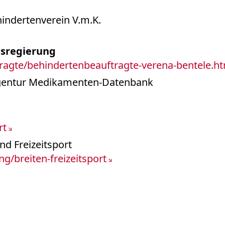
indertenverein V.m.K.
esregierung
agte/behindertenbeauftragte-verena-bentele.ht
Agentur Medikamenten-Datenbank
rt
nd Freizeitsport
/breiten-freizeitsport