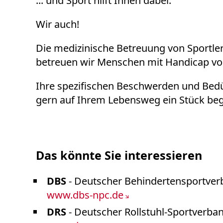
... und Sport hilft Ihnen dabei.
Septische Chirurgie
Biomechanische Bewegungsanalyse (M
Wir auch!
Die medizinische Betreuung von Sportler
betreuen wir Menschen mit Handicap vom
Ihre spezifischen Beschwerden und Bedür
gern auf Ihrem Lebensweg ein Stück beg
Das könnte Sie interessieren
DBS
- Deutscher Behindertensportver
www.dbs-npc.de
DRS
- Deutscher Rollstuhl-Sportverban