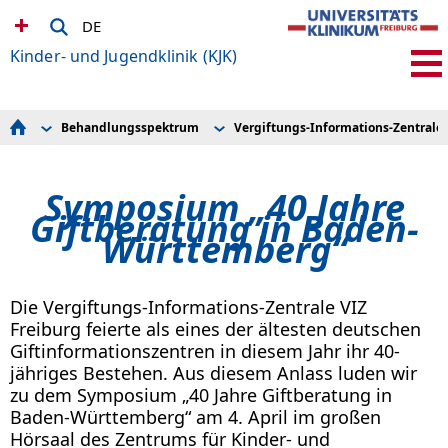
DE
Kinder- und Jugendklinik (KJK)
Behandlungsspektrum
Vergiftungs-Informations-Zentrale
Kinder integriertes Notfallzentrum (KiNZ)
Allergologie
Im Notfall
Behandlungsspektrum
Allgemeinpädiatrie
Aktuelle Themen:
Stationen und Ambulanzen
Blutkrankheiten
Wir über uns
Symposium „40 Jahre
Diagnostik für seltene Erkrankungen
Blutstammzelltransplantation
Liste ausgewählter Giftpflanzen
Umfassende Betreuung
Giftberatung in Baden-
Endokrinologie und Diabetologie
Vorbeugen
Forschung und klinische Studien
Epilepsiezentrum
Firmenservice
Württemberg“
Ausbildung und Studium
Früh- und Neugeborenenmedizin
Pharmakovigilanz
Bewerbung bei uns
Gastroenterologie und Hepatologie
Spenden
Für niedergelassene Ärzt*innen
Gefäßfehlbildungen
Links
Informationen für Patient*innen
Gerinnungsstörungen
Spice II plus - wissenschaftliche St
Die Vergiftungs-Informations-Zentrale VIZ
Die Kliniken in der KJK
Heimbeatmung
Drogen
Freiburg feierte als eines der ältesten deutschen
ru-kjk
Immunologie
Weitere Gift-Informations-Zentrale
Giftinformationszentren in diesem Jahr ihr 40-
Infektiologie
Intensivmedizin
jähriges Bestehen. Aus diesem Anlass luden wir
Kindergynäkologie
zu dem Symposium „40 Jahre Giftberatung in
Kinderschutzzentrum und Frühe Hilfen
Baden-Württemberg“ am 4. April im großen
Neuropädiatrie und Muskelerkrankungen
Nierenerkrankungen und Dialyse
Hörsaal des Zentrums für Kinder- und