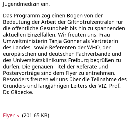
Onkologie
Jugendmedizin ein.
Pädiatrische Genetik
Pädiatrische Psychologie und Psychosomatik
Das Programm zog einen Bogen von der
Palliative Care
Pneumologie und Schlafmedizin
Bedeutung der Arbeit der Giftnotrufzentralen für
Rheumatologie
die öffentliche Gesundheit bis hin zu spannenden
Sonografie
aktuellen Einzelfällen. Wir freuten uns, Frau
Sozialpädiatrisches Zentrum (SPZ)
Umweltministerin Tanja Gönner als Vertreterin
Stoffwechselzentrum
Vergiftungs-Informations-Zentrale
des Landes, sowie Referenten der WHO, der
europäischen und deutschen Fachverbände und
des Universitätsklinikums Freiburg begrüßen zu
dürfen. Die genauen Titel der Referate und
Postervorträge sind dem Flyer zu entnehmen.
Besonders freuten wir uns über die Teilnahme des
Gründers und langjährigen Leiters der VIZ, Prof.
Dr. Gädecke.
Flyer
(201.65 KB)