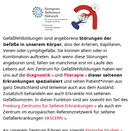
Onkologie
Pädiatrische Genetik
Pädiatrische Psychologie und Psychosomatik
Palliative Care
Pneumologie und Schlafmedizin
Rheumatologie
Sonografie
Sozialpädiatrisches Zentrum (SPZ)
Gefäßfehlbildungen sind angeborene
Störungen der
Stoffwechselzentrum
Gefäße in unserem Körper
, also der Arterien, Kapillaren,
Vergiftungs-Informations-Zentrale
Venen oder Lymphgefäße. Sie können allein oder in
Kombination auftreten. Auch wenn diese Störungen
angeboren sind, fallen sie manchmal erst im Laufe des
Lebens auf. Am Zentrum für Gefäßfehlbildungen haben wir
uns auf die
Diagnostik
und
Therapie
dieser seltenen
Erkrankungen spezialisiert
und sehen Patient*innen aus
ganz Deutschland und teilweise auch aus dem Ausland.
Zusätzlich behandeln wir auch Erkrankte mit seltenen
Gefäßtumoren. In dieser Funktion sind wir sowohl ein Teil des
Freiburg Zentrums für Seltene Erkrankungen
als auch ein
Zentrum im europäischen Referenznetzwerk für seltene
Gefäßerkrankungen
VASCERN
.
An unserem Zentrum führen wir sowohl
klinische Studien