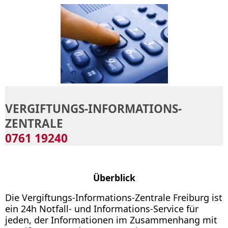
Onkologie
Pädiatrische Genetik
Pädiatrische Psychologie und Psychosomatik
Palliative Care
Pneumologie und Schlafmedizin
Rheumatologie
Sonografie
Sozialpädiatrisches Zentrum (SPZ)
Stoffwechselzentrum
Vergiftungs-Informations-Zentrale
VERGIFTUNGS-INFORMATIONS-
ZENTRALE
0761 19240
Überblick
Die Vergiftungs-Informations-Zentrale Freiburg ist
ein 24h Notfall- und Informations-Service für
jeden, der Informationen im Zusammenhang mit