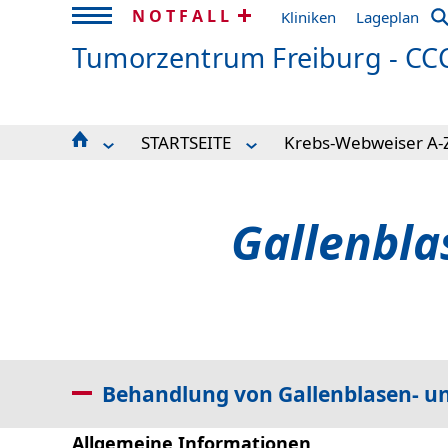
NOTFALL
Kliniken
Lageplan
Tumorzentrum Freiburg - CC
STARTSEITE
Krebs-Webweiser A-
STARTSEITE
Blutkrebserkrankungen HAEZ
ÜBERSICHT, alphabe
PATIENT*INNEN/BEHANDLUNG
Familiärer Brust- und Eierstockkrebs
PATIENT*INNEN-ANGEBOTE
Brustkrebs
Gallenbla
PRÄVENTION
Darmkrebs
ZUWEISENDE
Erblicher Darmkrebs
AKTUELLES
Gastrointestinale Tumore ZGT
VERANSTALTUNGEN
Gynäkologische Krebserkrankungen
FORSCHUNG
Hautkrebs
ÜBER UNS
Hepatozelluläres Karzinom
IHRE SPENDEN
Hirntumoren
Behandlung von Gallenblasen- u
INFOS
Krebs bei Kindern und jungen Erwac
Krebs im Hals-/Kopfbereich
Leukämien
Allgemeine Informationen