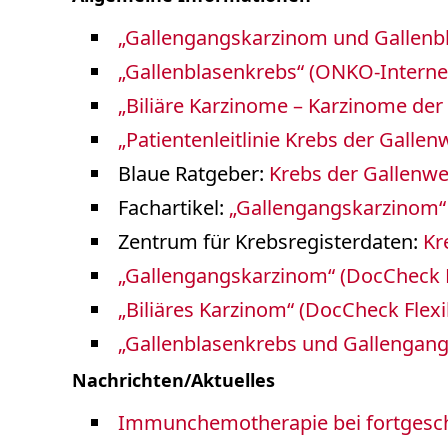
Lungenkrebs und Thorakale Tumoren
„Gallengangskarzinom und Gallenbl
Lymphome
Multiple Myelome
„Gallenblasenkrebs“ (ONKO-Interne
Neuroendokrine Tumoren
„Biliäre Karzinome – Karzinome der
Nierenkrebs, Krebs an Blase- und Ha
Pankreaskarzinom
„Patientenleitlinie Krebs der Galle
Personalisierte Medizin ZPM
Blaue Ratgeber:
Krebs der Gallenwe
Prostatakrebs
Schilddrüsenkarzinom / Endokrine Tu
Fachartikel:
„Gallengangskarzinom“ 
Sarkome
Zentrum für Krebsregisterdaten:
Kr
Krebs-Webweiser A-Z
„Gallengangskarzinom“ (DocCheck F
„Biliäres Karzinom“ (DocCheck Flex
„Gallenblasenkrebs und Gallenga
Nachrichten/Aktuelles
Immunchemotherapie bei fortgeschr