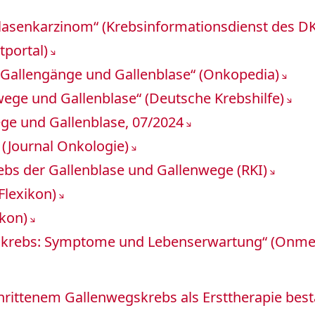
asenkarzinom“ (Krebsinformationsdienst des D
tportal)
 Gallengänge und Gallenblase“ (Onkopedia)
rnwegen
nwege und Gallenblase“ (Deutsche Krebshilfe)
ge und Gallenblase, 07/2024
moren
(Journal Onkologie)
ebs der Gallenblase und Gallenwege (RKI)
lexikon)
ikon)
ngkrebs: Symptome und Lebenserwartung“ (Onme
ittenem Gallenwegskrebs als Ersttherapie bestä