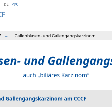
DE
РУС
CF
Z
Gallenblasen- und Gallengangskarzinom
tisch
sen- und Gallengan
auch „biliäres Karzinom“
nd Gallengangskarzinom am CCCF
hsenen