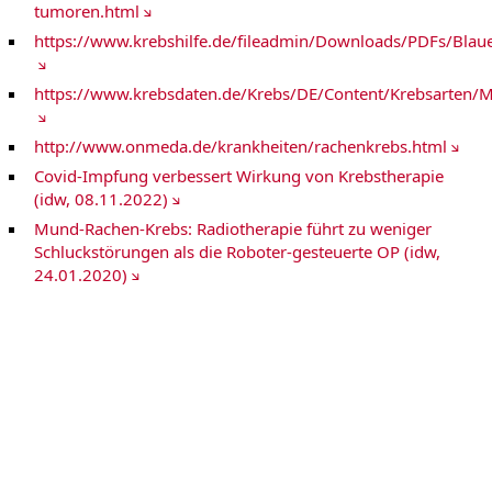
Pankreaskarzinom
tumoren.html
Personalisierte Medizin ZPM
https://www.krebshilfe.de/fileadmin/Downloads/PDFs/Bla
Prostatakrebs
Schilddrüsenkarzinom / Endokrine Tumoren
Sarkome
https://www.krebsdaten.de/Krebs/DE/Content/Krebsarten
Krebs-Webweiser A-Z
http://www.onmeda.de/krankheiten/rachenkrebs.html
Covid-Impfung verbessert Wirkung von Krebstherapie
(idw, 08.11.2022)
Mund-Rachen-Krebs: Radiotherapie führt zu weniger
Schluckstörungen als die Roboter-gesteuerte OP (idw,
24.01.2020)