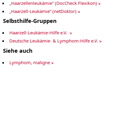
Pankreaskarzinom
„Haarzellenleukämie“ (DocCheck Flexikon)
Personalisierte Medizin ZPM
„Haarzell-Leukämie“ (netDoktor)
Prostatakrebs
Schilddrüsenkarzinom / Endokrine Tumoren
Selbsthilfe-Gruppen
Sarkome
Krebs-Webweiser A-Z
Haarzell-Leukämie-Hilfe e.V.
Deutsche Leukämie- & Lymphom-Hilfe e.V.
Siehe auch
Lymphom, maligne