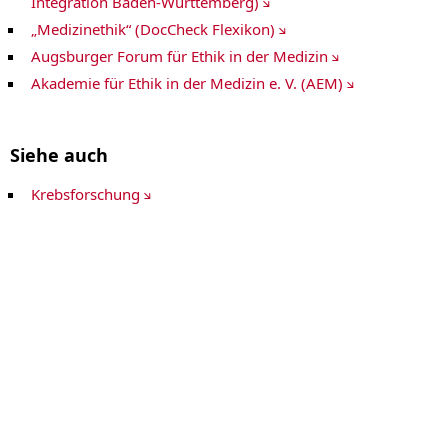
Integration Baden-Württemberg)
Pankreaskarzinom
Personalisierte Medizin ZPM
„Medizinethik“ (DocCheck Flexikon)
Prostatakrebs
Schilddrüsenkarzinom / Endokrine Tumoren
Augsburger Forum für Ethik in der Medizin
Sarkome
Akademie für Ethik in der Medizin e. V. (AEM)
Krebs-Webweiser A-Z
Siehe auch
Krebsforschung