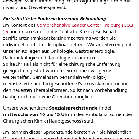
abwägen. Wann immer möglich, erfolgt Ihr Eingriff minimal-
invasiv und Gewebe-sparend.
Fortschrittliche Pankreaskarzinom-Behandlung
Im Kontext des
Comprehensive Cancer Center Freiburg (CCCF
)
und unseres durch die Deutsche Krebsgesellschaft
zertifizierten Pankreaskarzinomzentrums werden Sie
individuell und interdisziplinär betreut. Wir arbeiten eng mit
unseren Kollegen aus Onkologie, Gastroenterologie,
Radioonkologie und Radiologie zusammen.
Sollte Ihr Fall als nicht für eine chirurgische Entfernung
geeignet eingestuft worden sein können wir gerne
weiterhelfen. Gemeinsam behandeln wir (oligo-)
metastasierte und fortgeschrittene Pankreaskarzinome mit
den neuesten Therapieformen. So ist nach Vorbehandlung
häufig doch noch eine Operation möglich.
Unsere wöchentliche
Spezialsprechstunde
findet
mittwochs von 10 bis 15 Uhr
in den Ambulanzräumen der
Chirurgischen Klinik (Hauptgeschoss) statt.
Im Rahmen dieser Sprechstunde beraten wir Sie hinsichtlich
Diagnostik und Therapie folgender Erkrankungen in und um