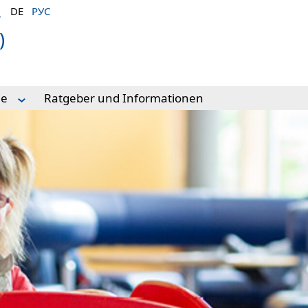
DE
РУС
)
ie
Ratgeber und Informationen
 und Terminvereinbarung
iten
ik
ung
r und Informationen