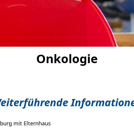
n
ngen
omatik
Onkologie
eiterführende Information
iburg mit Elternhaus