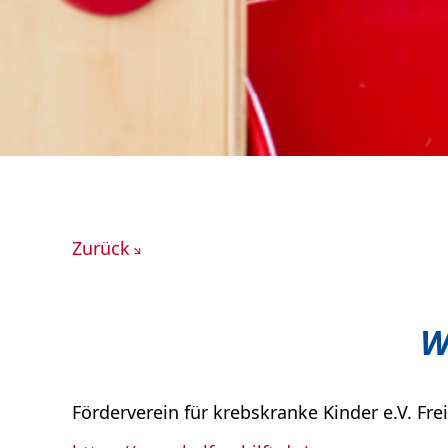
Intensivmedizin
Kindergynäkologie
Kinderschutzzentrum und Frühe Hilfe
Neuropädiatrie und Muskelerkranku
Nierenerkrankungen und Dialyse
Onkologie
Pädiatrische Genetik
Pädiatrische Psychologie und Psychos
Palliative Care
Pneumologie und Schlafmedizin
Rheumatologie
Zurück
Sonografie
Sozialpädiatrisches Zentrum (SPZ)
Stoffwechselzentrum
W
Vergiftungs-Informations-Zentrale
Förderverein für krebskranke Kinder e.V. Fre