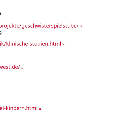
s
projekte/geschwisterspielstube/
g
ik/klinische-studien.html
west.de/
ei-kindern.html