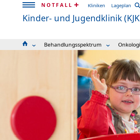
NOTFALL
Kliniken
Lageplan
Kinder- und Jugendklinik (KJK
Behandlungsspektrum
Onkolog
Kinder integriertes Notfallzentrum (KiNZ)
Allergologie
Team
Behandlungsspektrum
Allgemeinpädiatrie
Kontakt
Stationen und Ambulanzen
Blutkrankheiten
Krankhe
Diagnostik für seltene Erkrankungen
Blutstammzelltransplantation
Diagnost
Umfassende Betreuung
Endokrinologie und Diabetologie
Behandl
Forschung und klinische Studien
Epilepsiezentrum
Ratgebe
Ausbildung und Studium
Früh- und Neugeborenenmedizin
Bewerbung bei uns
Gastroenterologie und Hepatologie
Für niedergelassene Ärzt*innen
Gefäßfehlbildungen
Informationen für Patient*innen
Gerinnungsstörungen
Die Kliniken in der KJK
Heimbeatmung
ru-kjk
Immunologie
Infektiologie