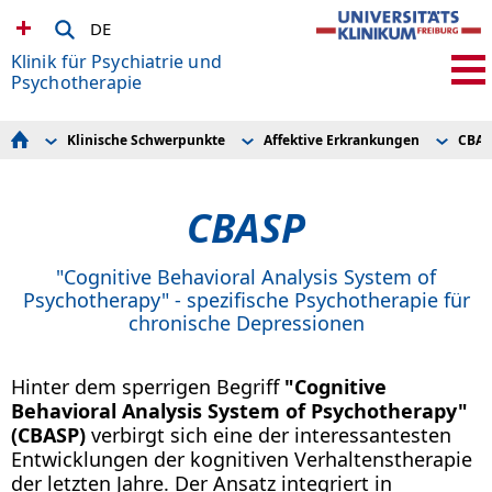
DE
Klinik für Psychiatrie und
Psychotherapie
Klinische Schwerpunkte
Affektive Erkrankungen
CBA
Team
Affektive Erkrankungen
Depressionsbehandlung
Klinische Schwerpunkte
Erkrankungen des Schlafes
IPT
Sektionen
Angsterkrankungen
IPT - Late Life
CBASP
Stationen
Zwangserkrankungen
CBASP
Tagesklinik
Borderline-Störungen
Nicht-invasive Hirnstimulation
Stimulations- und Schlaf Unit (SSU)
Suchterkrankungen
Ambulanzen
ADHS im Erwachsenenalters
"Cognitive Behavioral Analysis System of
Fachtherapien
Psychotraumatologie
Psychotherapy" - spezifische Psychotherapie für
Forschung / Research
Psychische Erkrankungen im höheren Lebensalter
chronische Depressionen
Lehre
Psychotische Störungen
Fort- und Weiterbildung
Autismus-Spektrum-Störungen / UZAS-Freiburg
Stellenangebote
Immunologische Enzephalopathien
Zuweiserinformationen
Nicht-invasive Hirnstimulation
Hinter dem sperrigen Begriff
"Cognitive
Patienteninformationen
Behavioral Analysis System of Psychotherapy"
Angehörigeninformationen
(CBASP)
verbirgt sich eine der interessantesten
Kontakt & Anfahrt
Entwicklungen der kognitiven Verhaltenstherapie
der letzten Jahre. Der Ansatz integriert in