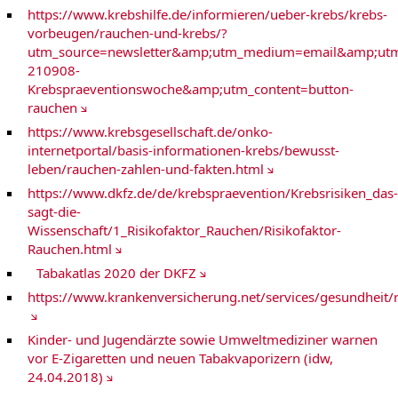
Pankreaskarzinom
https://www.krebshilfe.de/informieren/ueber-krebs/krebs-
Personalisierte Medizin ZPM
vorbeugen/rauchen-und-krebs/?
Prostatakrebs
Schilddrüsenkarzinom / Endokrine Tumoren
utm_source=newsletter&amp;utm_medium=email&amp;ut
Sarkome
210908-
Krebs-Webweiser A-Z
Krebspraeventionswoche&amp;utm_content=button-
rauchen
https://www.krebsgesellschaft.de/onko-
internetportal/basis-informationen-krebs/bewusst-
leben/rauchen-zahlen-und-fakten.html
https://www.dkfz.de/de/krebspraevention/Krebsrisiken_das-
sagt-die-
Wissenschaft/1_Risikofaktor_Rauchen/Risikofaktor-
Rauchen.html
Tabakatlas 2020 der DKFZ
https://www.krankenversicherung.net/services/gesundheit/
Kinder- und Jugendärzte sowie Umweltmediziner warnen
vor E-Zigaretten und neuen Tabakvaporizern (idw,
24.04.2018)