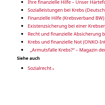
Ihre finanzielle Hilfe – Unser Härte
Lungenkrebs und Thorakale Tumoren
Lymphome
Sozialleistungen bei Krebs (Deutsch
Multiple Myelome
Finanzielle Hilfe (Krebsverband BW)
Neuroendokrine Tumoren
Existenzsicherung bei einer Krebse
Nierenkrebs, Krebs an Blase- und Ha
Pankreaskarzinom
Recht und finanzielle Absicherung 
Personalisierte Medizin ZPM
Krebs und finanzielle Not (ONKO-Int
Prostatakrebs
Schilddrüsenkarzinom / Endokrine Tu
„Armutsfalle Krebs?“ – Magazin de
Sarkome
Krebs-Webweiser A-Z
Siehe auch
Sozialrecht