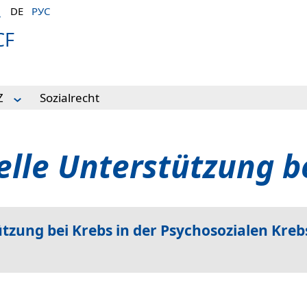
DE
РУС
CF
Z
Sozialrecht
tisch
elle Unterstützung b
tützung bei Krebs in der Psychosozialen K
hsenen