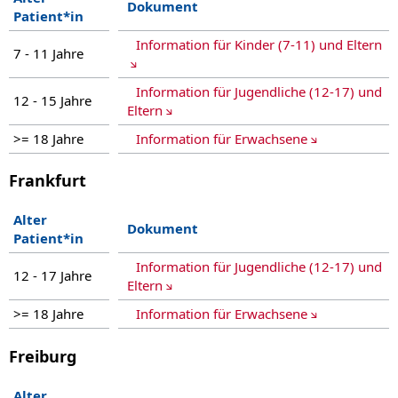
QoL questionna
Dokument
Patient*in
QoL questionna
QoL questionna
Information für Kinder (7-11) und Eltern
QoL questionn
7 - 11 Jahre
QoL questionn
QoL questionna
Information für Jugendliche (12-17) und
QoL questionn
12 - 15 Jahre
QoL questionn
Eltern
QoL questionna
>= 18 Jahre
Information für Erwachsene
Investigator 
Investigator 
Investigator 
Frankfurt
Investigator 
Alter
Dokument
Patient*in
Information für Jugendliche (12-17) und
12 - 17 Jahre
Eltern
>= 18 Jahre
Information für Erwachsene
Freiburg
Alter