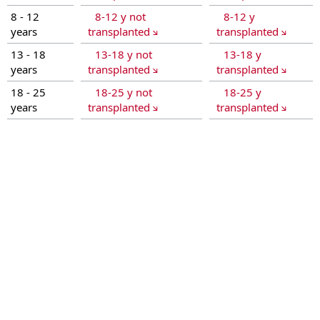
QoL questionna
QoL questionna
8 - 12
8-12 y not
8-12 y
QoL questionna
years
transplanted
transplanted
QoL questionn
QoL questionn
13 - 18
13-18 y not
13-18 y
QoL questionna
years
transplanted
transplanted
QoL questionn
QoL questionn
18 - 25
18-25 y not
18-25 y
QoL questionna
years
transplanted
transplanted
Investigator 
Investigator 
Investigator 
Investigator 