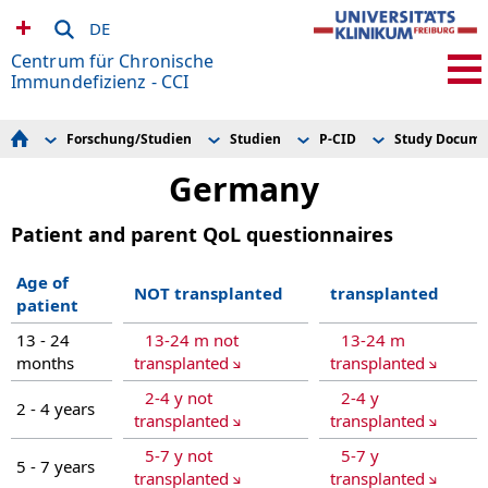
DE
Centrum für Chronische
Immundefizienz - CCI
Forschung/Studien
Studien
P-CID
Study Docume
Aktuelles
Core Facilities
ALPS/AL-PID Study Page (German)
Study Documents
Patient inform
Immunologische Diagnostik
Forschungsgruppen
ALPS/AL-PID
Patient inform
Germany
Sprechstunden/Informationen für Patienten
PhD Program
APDS Registry
Patient inform
Informationen für Ärzte und Ärztinnen
International Research collaborations
+ editCCR5
Patient infor
Patient and parent QoL questionnaires
Forschung/Studien
Studien
AWIS
Patient inform
Über uns | Kontakt
FHL2/3 Study
Patient inform
Förderverein
HLH Registry
Patient inform
Age of
HLH study page (German)
Patient inform
NOT transplanted
transplanted
patient
P-CID
Patient infor
SOCS1 Registry
Patient inform
13 - 24
13-24 m not
13-24 m
STILPAD
Patient inform
WoHL - CVID
Patient inform
months
transplanted
transplanted
Patient inform
2-4 y not
2-4 y
Patient inform
2 - 4 years
QoL questionna
transplanted
transplanted
QoL questionn
QoL questionn
5-7 y not
5-7 y
5 - 7 years
QoL questionn
transplanted
transplanted